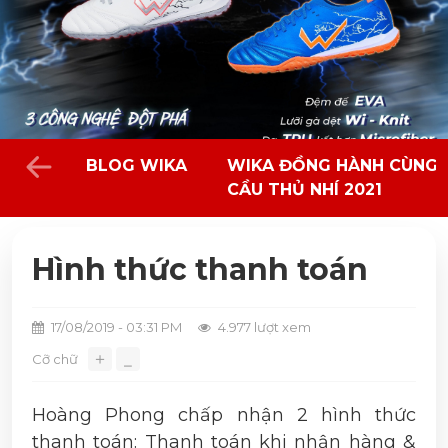
BLOG WIKA
WIKA ĐỒNG HÀNH CÙNG 
CẦU THỦ NHÍ 2021
Hình thức thanh toán
17/08/2019 - 03:31 PM
4.977 lượt xem
＋
Cỡ chữ
⎯
Hoàng Phong chấp nhận 2 hình thức
thanh toán: Thanh toán khi nhận hàng &